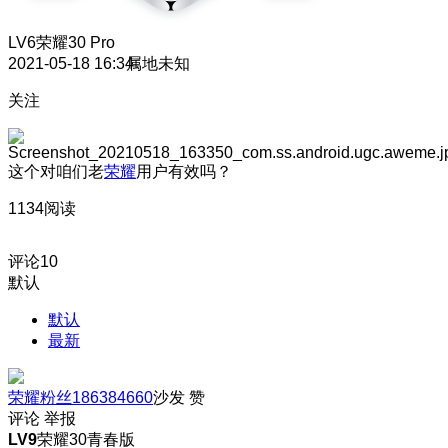
LV6
荣耀30 Pro
2021-05-18 16:34
属地未知
关注
这个对咱们老
荣耀
用户有效吗？
1134阅读
评论
10
默认
默认
最新
荣耀粉丝186384660
沙发
赞
评论
举报
LV9
荣耀30青春版