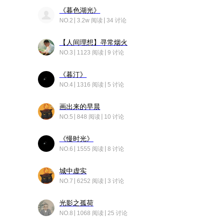
《暮色湖光》
NO.2
3.2w 阅读
34 讨论
【人间理想】寻常烟火
NO.3
1123 阅读
9 讨论
《暮汀》
NO.4
1316 阅读
5 讨论
画出来的早晨
NO.5
848 阅读
10 讨论
《慢时光》
NO.6
1555 阅读
8 讨论
城中虚实
NO.7
6252 阅读
3 讨论
光影之孤荷
NO.8
1068 阅读
25 讨论