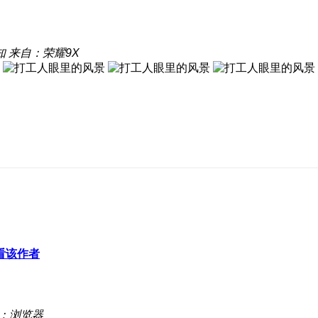
知
来自：荣耀9X
看该作者
：浏览器