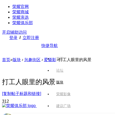
荣耀官网
荣耀商城
荣耀亲选
荣耀俱乐部
开启辅助访问
登录
/
立即注册
快捷导航
首页
首页
»
版块
›
兴趣街区
›
爱摄影
›
打工人眼里的风景
论坛
打工人眼里的风景
版块
[复制帖子标题和链接]
荣耀影像
31
2
建议广场