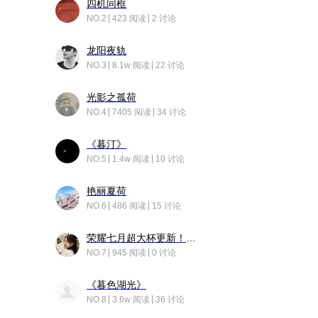
四机同框
NO.2
423 阅读
2 讨论
龙阳夜轨
NO.3
8.1w 阅读
22 讨论
光影之孤荷
NO.4
7405 阅读
34 讨论
《暮汀》
NO.5
1.4w 阅读
10 讨论
艳丽夏荷
NO.6
486 阅读
15 讨论
荣耀七月超大杯更新！后台堆叠动画太丝滑！
NO.7
945 阅读
0 讨论
《暮色湖光》
NO.8
3.6w 阅读
36 讨论