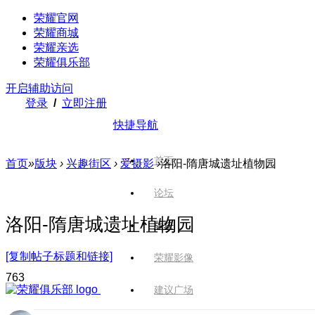
荣耀官网
荣耀商城
荣耀亲选
荣耀俱乐部
开启辅助访问
登录
/
立即注册
快捷导航
首页
首页
»
版块
›
兴趣街区
›
爱摄影
›
洛阳-隋唐城遗址植物园
论坛
洛阳-隋唐城遗址植物园
版块
[复制帖子标题和链接]
荣耀影像
76
3
建议广场