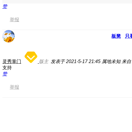
赞
举报
板凳
只
灵秀掌门
版主
发表于 2021-5-17 21:45
属地未知
来自
支持
赞
举报