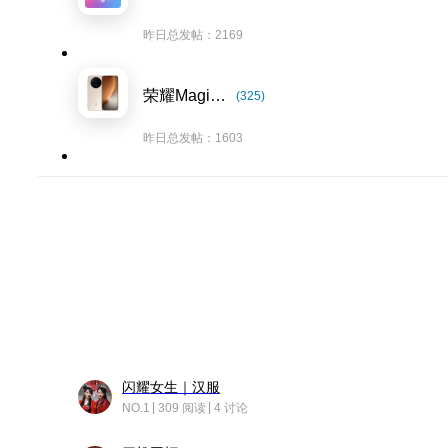
昨日总发帖：2169
荣耀Magic8系列
(325)
昨日总发帖：1603
闪耀女生｜汉服
NO.1
309 阅读
4 讨论