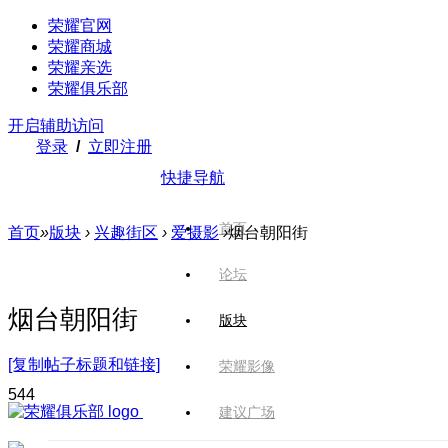
荣耀官网
荣耀商城
荣耀亲选
荣耀俱乐部
开启辅助访问
登录
/
立即注册
快捷导航
首页
首页
»
版块
›
兴趣街区
›
爱摄影
›
烟台朝阳街
论坛
烟台朝阳街
版块
[复制帖子标题和链接]
荣耀影像
54
4
建议广场