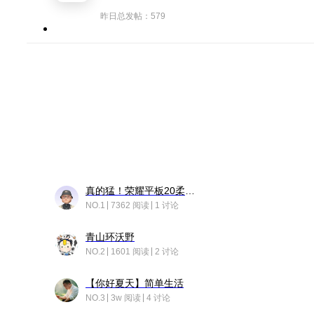
昨日总发帖：579
真的猛！荣耀平板20柔光版，竟然又有更新……
NO.1
7362 阅读
1 讨论
青山环沃野
NO.2
1601 阅读
2 讨论
【你好夏天】简单生活
NO.3
3w 阅读
4 讨论