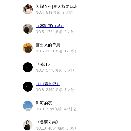
闪耀女生|夏天就要玩水！！
NO.4
548 阅读
8 讨论
《雾轨穿山城》
NO.5
1724 阅读
3 讨论
画出来的早晨
NO.6
2021 阅读
12 讨论
《暮汀》
NO.7
5778 阅读
8 讨论
《山隅渡鸿》
NO.8
2365 阅读
7 讨论
洱海的夜
NO.9
3.7w 阅读
42 讨论
《美丽云南》
NO.10
4034 阅读
6 讨论