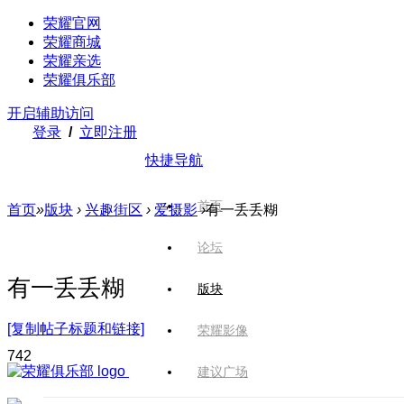
荣耀官网
荣耀商城
荣耀亲选
荣耀俱乐部
开启辅助访问
登录
/
立即注册
快捷导航
首页
首页
»
版块
›
兴趣街区
›
爱摄影
›
有一丢丢糊
论坛
有一丢丢糊
版块
[复制帖子标题和链接]
荣耀影像
74
2
建议广场