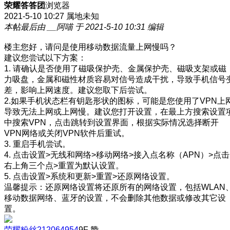
荣耀答答团
浏览器
2021-5-10 10:27
属地未知
本帖最后由 __阿喵 于 2021-5-10 10:31 编辑
楼主您好，请问是使用移动数据流量上网慢吗？
建议您尝试以下方案：
1. 请确认是否使用了磁吸保护壳、金属保护壳、磁吸支架或磁
力吸盘，金属和磁性材质容易对信号造成干扰，导致手机信号
差，影响上网速度。建议您取下后尝试。
2.如果手机状态栏有钥匙形状的图标，可能是您使用了VPN上
导致无法上网或上网慢。建议您打开设置，在最上方搜索设置
中搜索VPN，点击跳转到设置界面，根据实际情况选择断开
VPN网络或关闭VPN软件后重试。
3. 重启手机尝试。
4. 点击设置>无线和网络>移动网络>接入点名称（APN）>点击
右上角三个点>重置为默认设置。
5. 点击设置>系统和更新>重置>还原网络设置。
温馨提示：还原网络设置将还原所有的网络设置，包括WLAN
移动数据网络、蓝牙的设置，不会删除其他数据或修改其它设
置。
荣耀粉丝212064954
9F
赞