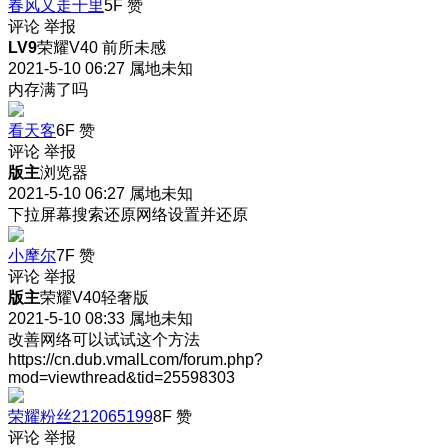
春风又走十里
5F
赞
评论
举报
LV9
荣耀V40 前所未感
2021-5-10 06:27
属地未知
内存满了吗
看天客
6F
赞
评论
举报
版主
浏览器
2021-5-10 06:27
属地未知
下拉屏幕搜索还原网络设置并还原
小摩尔
7F
赞
评论
举报
版主
荣耀V40轻奢版
2021-5-10 08:33
属地未知
改善网络可以试试这个方法
https://cn.dub.vmalLcom/forum.php?
mod=viewthread&tid=25598303
荣耀粉丝212065199
8F
赞
评论
举报