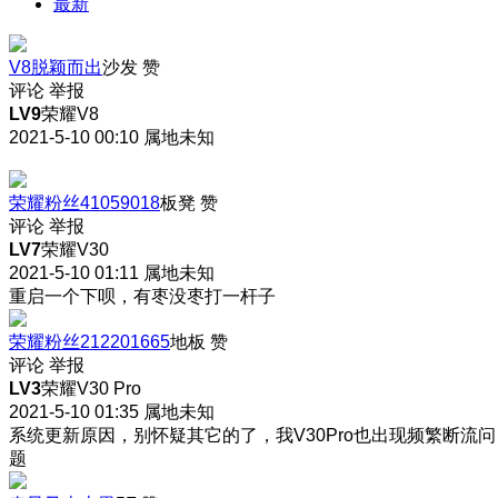
最新
V8脱颖而出
沙发
赞
评论
举报
LV9
荣耀V8
2021-5-10 00:10
属地未知
荣耀粉丝41059018
板凳
赞
评论
举报
LV7
荣耀V30
2021-5-10 01:11
属地未知
重启一个下呗，有枣没枣打一杆子
荣耀粉丝212201665
地板
赞
评论
举报
LV3
荣耀V30 Pro
2021-5-10 01:35
属地未知
系统更新原因，别怀疑其它的了，我V30Pro也出现频繁断流问
题