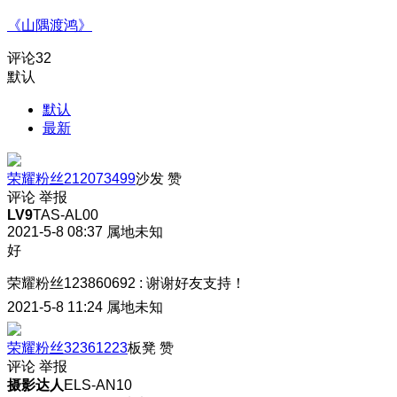
《山隅渡鸿》
评论
32
默认
默认
最新
荣耀粉丝212073499
沙发
赞
评论
举报
LV9
TAS-AL00
2021-5-8 08:37
属地未知
好
荣耀粉丝123860692
:
谢谢好友支持！
2021-5-8 11:24
属地未知
荣耀粉丝32361223
板凳
赞
评论
举报
摄影达人
ELS-AN10