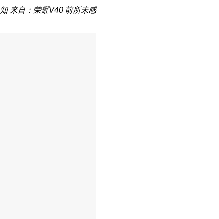
知
来自：荣耀V40 前所未感