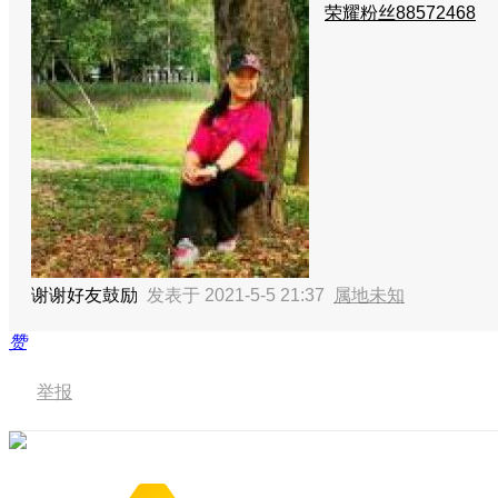
荣耀粉丝88572468
谢谢好友鼓励
发表于 2021-5-5 21:37
属地未知
赞
举报