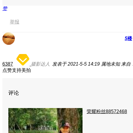
赞
举报
5
楼
6387
摄影达人
发表于 2021-5-5 14:19
属地未知
来自：
点赞支持美拍
评论
荣耀粉丝88572468