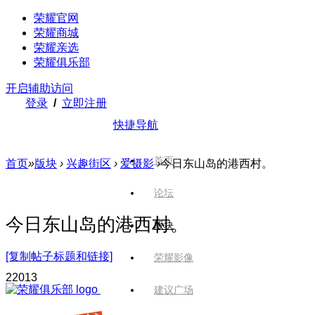
荣耀官网
荣耀商城
荣耀亲选
荣耀俱乐部
开启辅助访问
登录
/
立即注册
快捷导航
首页
首页
»
版块
›
兴趣街区
›
爱摄影
›
今日东山岛的港西村。
论坛
今日东山岛的港西村。
版块
[复制帖子标题和链接]
荣耀影像
220
13
建议广场