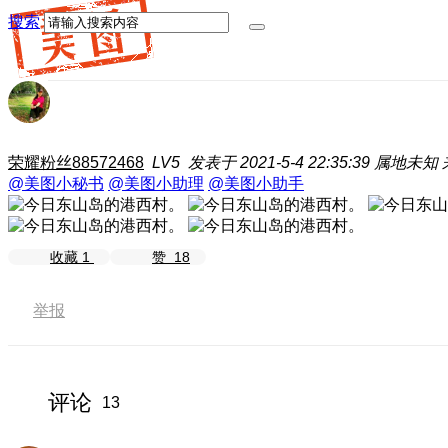
搜索
荣耀粉丝88572468
LV5
发表于 2021-5-4 22:35:39
属地未知
@美图小秘书
@美图小助理
@美图小助手
收藏
1
赞
18
举报
评论
13