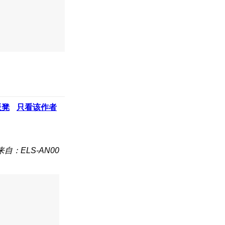
板凳
只看该作者
来自：ELS-AN00