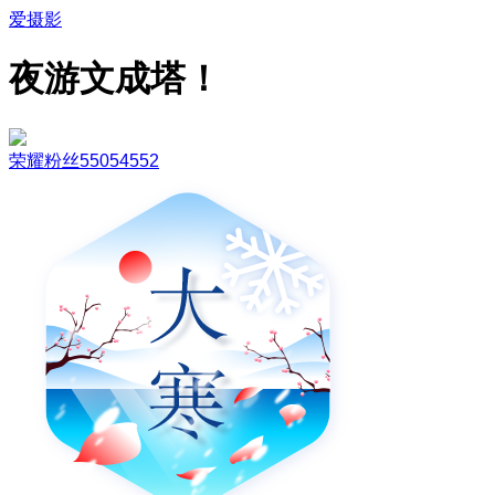
爱摄影
夜游文成塔！
荣耀粉丝55054552