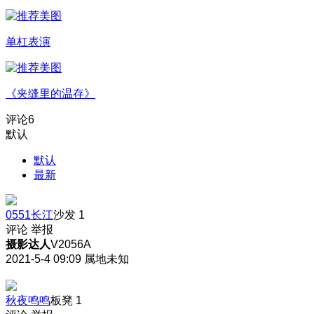
单杠表演
《夹缝里的温存》
评论
6
默认
默认
最新
0551长江
沙发
1
评论
举报
摄影达人
V2056A
2021-5-4 09:09
属地未知
秋夜鸣鸣
板凳
1