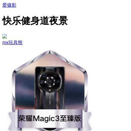
爱摄影
快乐健身道夜景
mx玩具熊