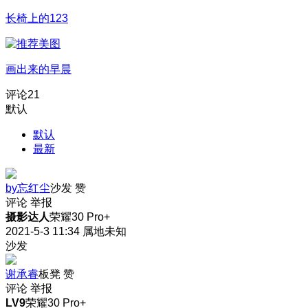
长椅上的123
画出来的早晨
评论
21
默认
默认
最新
by忘红尘
沙发
赞
评论
举报
摄影达人
荣耀30 Pro+
2021-5-3 11:34
属地未知
沙发
谢承睿
板凳
赞
评论
举报
LV9
荣耀30 Pro+