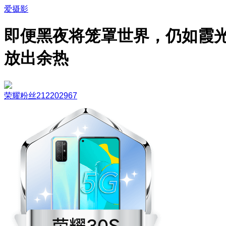
爱摄影
即便黑夜将笼罩世界，仍如霞
放出余热
荣耀粉丝212202967