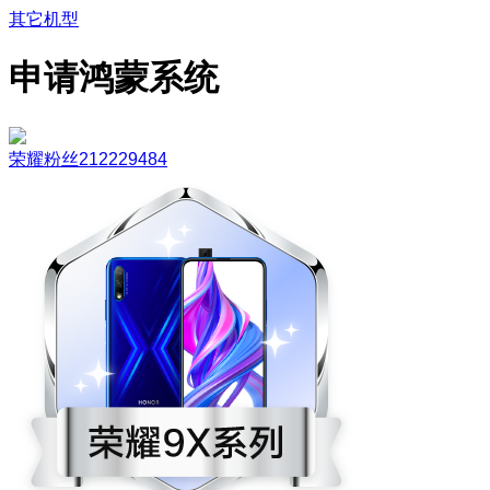
其它机型
申请鸿蒙系统
荣耀粉丝212229484