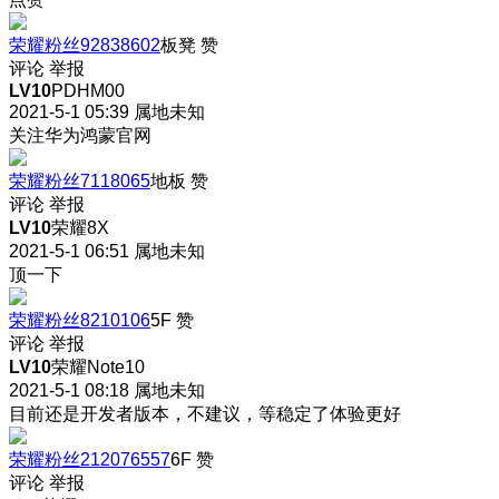
荣耀粉丝92838602
板凳
赞
评论
举报
LV10
PDHM00
2021-5-1 05:39
属地未知
关注华为鸿蒙官网
荣耀粉丝7118065
地板
赞
评论
举报
LV10
荣耀8X
2021-5-1 06:51
属地未知
顶一下
荣耀粉丝8210106
5F
赞
评论
举报
LV10
荣耀Note10
2021-5-1 08:18
属地未知
目前还是开发者版本，不建议，等稳定了体验更好
荣耀粉丝212076557
6F
赞
评论
举报