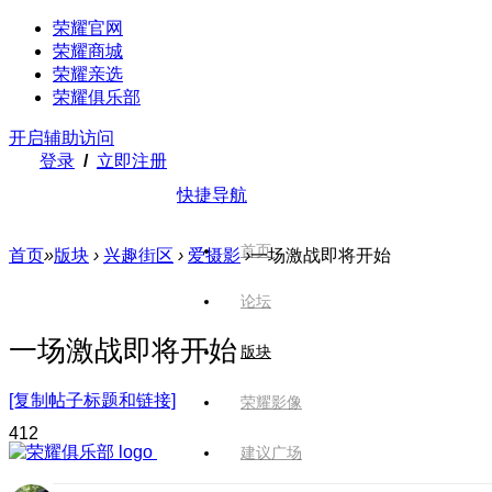
荣耀官网
荣耀商城
荣耀亲选
荣耀俱乐部
开启辅助访问
登录
/
立即注册
快捷导航
首页
首页
»
版块
›
兴趣街区
›
爱摄影
›
一场激战即将开始
论坛
一场激战即将开始
版块
[复制帖子标题和链接]
荣耀影像
41
2
建议广场