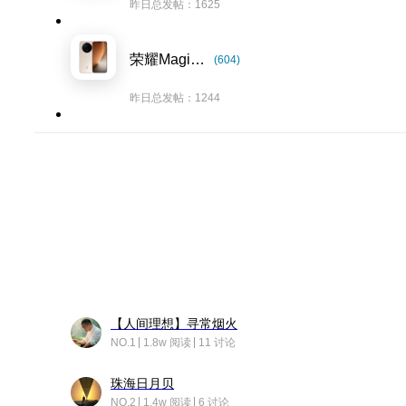
昨日总发帖：1625
荣耀Magic8系列
(604)
昨日总发帖：1244
【人间理想】寻常烟火
NO.1
1.8w 阅读
11 讨论
珠海日月贝
NO.2
1.4w 阅读
6 讨论