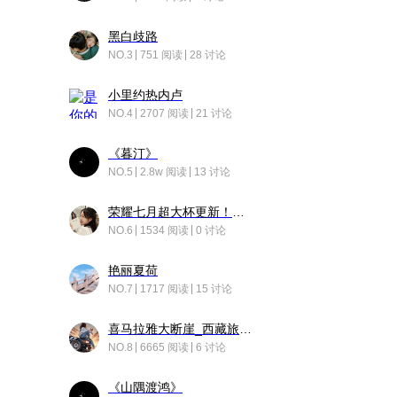
黑白歧路
NO.3
751 阅读
28 讨论
小里约热内卢
NO.4
2707 阅读
21 讨论
《暮汀》
NO.5
2.8w 阅读
13 讨论
荣耀七月超大杯更新！后台堆叠动画太丝滑！
NO.6
1534 阅读
0 讨论
艳丽夏荷
NO.7
1717 阅读
15 讨论
喜马拉雅大断崖_西藏旅行日记
NO.8
6665 阅读
6 讨论
《山隅渡鸿》