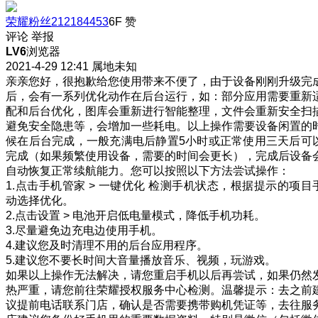
荣耀粉丝212184453
6F
赞
评论
举报
LV6
浏览器
2021-4-29 12:41
属地未知
亲亲您好，很抱歉给您使用带来不便了，由于设备刚刚升级完
后，会有一系列优化动作在后台运行，如：部分应用需要重新
配和后台优化，图库会重新进行智能整理，文件会重新安全扫
避免安全隐患等，会增加一些耗电。以上操作需要设备闲置的
候在后台完成，一般充满电后静置5小时或正常使用三天后可
完成（如果频繁使用设备，需要的时间会更长），完成后设备
自动恢复正常续航能力。您可以按照以下方法尝试操作：
1.点击手机管家 > 一键优化 检测手机状态，根据提示的项目
动选择优化。
2.点击设置 > 电池开启低电量模式，降低手机功耗。
3.尽量避免边充电边使用手机。
4.建议您及时清理不用的后台应用程序。
5.建议您不要长时间大音量播放音乐、视频，玩游戏。
如果以上操作无法解决，请您重启手机以后再尝试，如果仍然
热严重，请您前往荣耀授权服务中心检测。温馨提示：去之前
议提前电话联系门店，确认是否需要携带购机凭证等，去往服