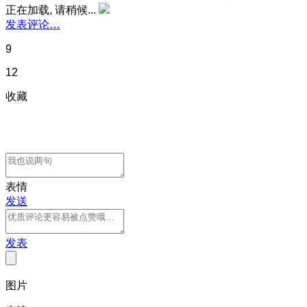
正在加载, 请稍候...
发表评论…
9
12
收藏
表情
发送
发表
图片