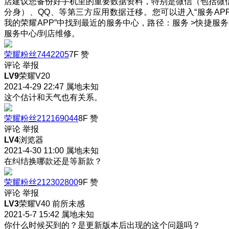
店建议您备份好手机里的重要数据资料，特别是微信（包括微
分身）、QQ、等第三方应用数据迁移。您可以进入“服务APP
我的荣耀APP”中找到最近的服务中心，路径：服务 >快捷服务
服务中心/到店维修。
荣耀粉丝7442205
7F
赞
评论
举报
LV9
荣耀V20
2021-4-29 22:47
属地未知
这个估计和天气也有关系。
荣耀粉丝212169044
8F
赞
评论
举报
LV4
浏览器
2021-4-30 11:00
属地未知
在纠结换哪款还是等新款？
荣耀粉丝212302800
9F
赞
评论
举报
LV3
荣耀V40 前所未感
2021-5-7 15:42
属地未知
你什么时候买到的？是更新版本后出现的这个问题吗？