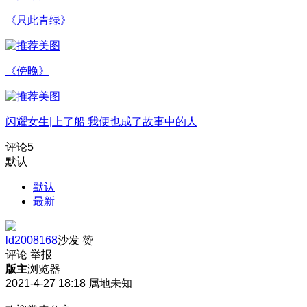
《只此青绿》
《傍晚》
闪耀女生|上了船 我便也成了故事中的人
评论
5
默认
默认
最新
ld2008168
沙发
赞
评论
举报
版主
浏览器
2021-4-27 18:18
属地未知