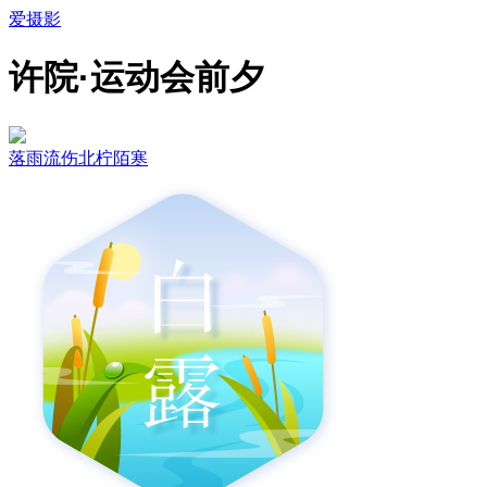
爱摄影
许院·运动会前夕
落雨流伤北柠陌寒