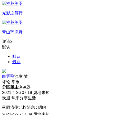
光影之孤荷
青山环沃野
评论
2
默认
默认
最新
白雲飛
沙发
赞
评论
举报
分区版主
浏览器
2021-4-26 07:19
属地未知
欢迎 常来分享生活
落雨流伤北柠陌寒
:
嗯呐
2021-4-26 17:39
属地未知