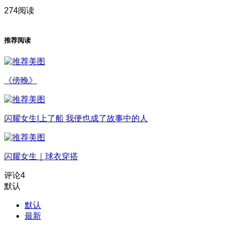
274阅读
推荐阅读
《傍晚》
闪耀女生|上了船 我便也成了故事中的人
闪耀女生｜球衣穿搭
评论
4
默认
默认
最新