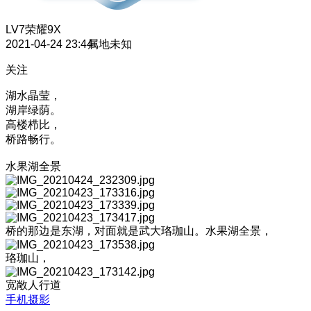
LV7
荣耀9X
2021-04-24 23:44
属地未知
关注
湖水晶莹，
湖岸绿荫。
高楼栉比，
桥路畅行。
水果湖全景
桥的那边是东湖，对面就是武大珞珈山。水果湖全景，
珞珈山，
宽敞人行道
手机摄影