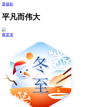
爱摄影
平凡而伟大
聚星里