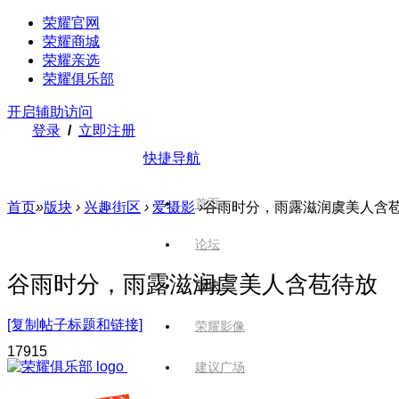
荣耀官网
荣耀商城
荣耀亲选
荣耀俱乐部
开启辅助访问
登录
/
立即注册
快捷导航
首页
首页
»
版块
›
兴趣街区
›
爱摄影
›
谷雨时分，雨露滋润虞美人含
论坛
谷雨时分，雨露滋润虞美人含苞待放
版块
[复制帖子标题和链接]
荣耀影像
179
15
建议广场