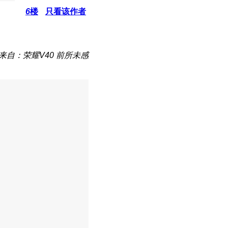
6
楼
只看该作者
来自：荣耀V40 前所未感