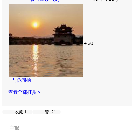
+ 30
与你同拍
查看全部打赏 >
收藏
1
赞
21
举报