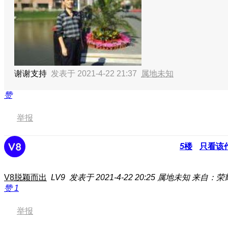
谢谢支持
发表于 2021-4-22 21:37
属地未知
赞
举报
5
楼
只看该
V8脱颖而出
LV9
发表于 2021-4-22 20:25
属地未知
来自：荣
赞
1
举报