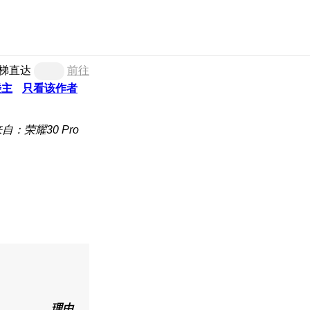
梯直达
前往
楼主
只看该作者
自：荣耀30 Pro
理由