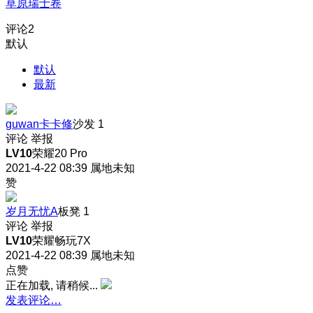
草原瑞士卷
评论
2
默认
默认
最新
guwan卡卡修
沙发
1
评论
举报
LV10
荣耀20 Pro
2021-4-22 08:39
属地未知
赞
岁月无忧A
板凳
1
评论
举报
LV10
荣耀畅玩7X
2021-4-22 08:39
属地未知
点赞
正在加载, 请稍候...
发表评论…