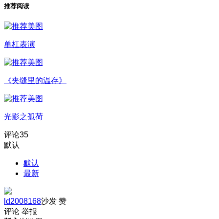
推荐阅读
单杠表演
《夹缝里的温存》
光影之孤荷
评论
35
默认
默认
最新
ld2008168
沙发
赞
评论
举报