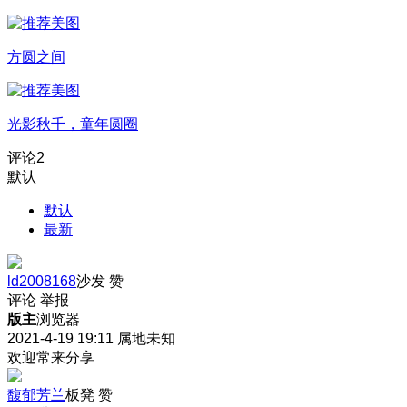
方圆之间
光影秋千，童年圆圈
评论
2
默认
默认
最新
ld2008168
沙发
赞
评论
举报
版主
浏览器
2021-4-19 19:11
属地未知
欢迎常来分享
馥郁芳兰
板凳
赞