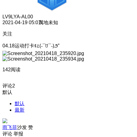
LV9
LYA-AL00
2021-04-19 05:07
属地未知
关注
04.18运动打卡ꉂ೭(˵¯ꇴ¯˵)౨”
142阅读
评论
2
默认
默认
最新
雨飞菲
沙发
赞
评论
举报