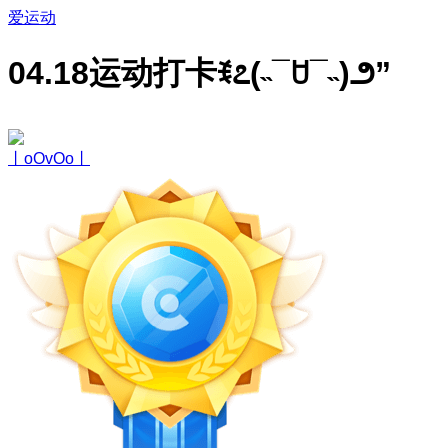
爱运动
04.18运动打卡ꉂ೭(˵¯ꇴ¯˵)౨”
丨oOvOo丨