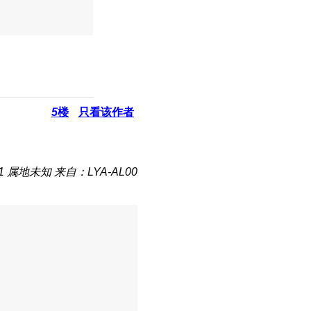
5
楼
只看该作者
1
属地未知
来自：LYA-AL00