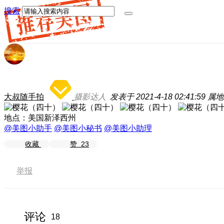
搜索
大叔随手拍
摄影达人
发表于 2021-4-18 02:41:59
属地
地点：美国新泽西州
@美图小助手
@美图小秘书
@美图小助理
收藏
赞
23
举报
评论
18