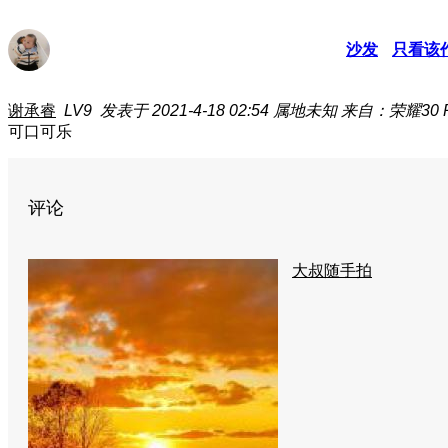
沙发
只看该
谢承睿
LV9
发表于 2021-4-18 02:54
属地未知
来自：荣耀30 P
可口可乐
评论
大叔随手拍