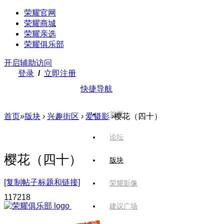
荣耀官网
荣耀商城
荣耀亲选
荣耀俱乐部
开启辅助访问
登录
/
立即注册
快捷导航
首页
首页
»
版块
›
兴趣街区
›
爱摄影
›
樱花（四十）
论坛
樱花（四十）
版块
[复制帖子标题和链接]
荣耀影像
1172
18
建议广场