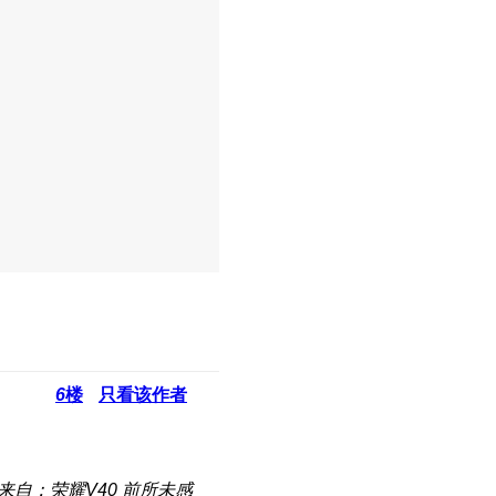
6
楼
只看该作者
来自：荣耀V40 前所未感