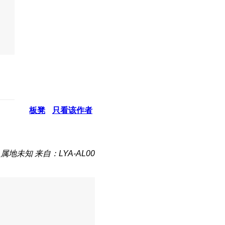
板凳
只看该作者
属地未知
来自：LYA-AL00