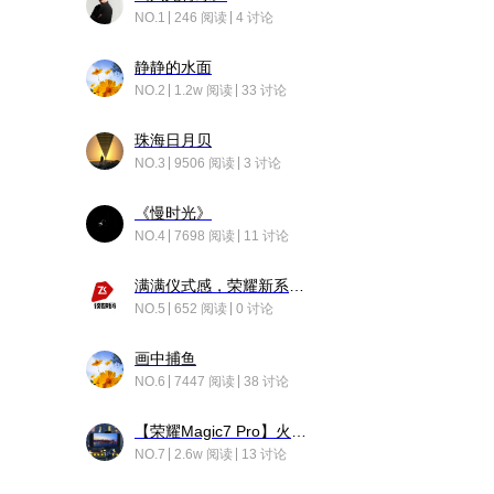
NO.1
246 阅读
4 讨论
静静的水面
NO.2
1.2w 阅读
33 讨论
珠海日月贝
NO.3
9506 阅读
3 讨论
《慢时光》
NO.4
7698 阅读
11 讨论
满满仪式感，荣耀新系统增加了个升级故事
NO.5
652 阅读
0 讨论
画中捕鱼
NO.6
7447 阅读
38 讨论
【荣耀Magic7 Pro】火舞惊鸿
NO.7
2.6w 阅读
13 讨论