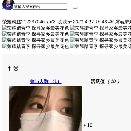
搜索
荣耀粉丝212237046
LV2
发表于 2021-4-17 15:43:46
属地未
打赏
参与人数
（1）
活跃值
（ 10 ）
+ 10