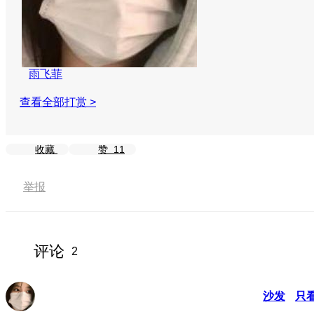
雨飞菲
查看全部打赏 >
收藏
赞
11
举报
评论
2
沙发
只