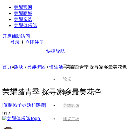
荣耀官网
荣耀商城
荣耀亲选
荣耀俱乐部
开启辅助访问
登录
/
立即注册
快捷导航
首页
首页
»
版块
›
兴趣街区
›
慢生活
›
荣耀踏青季 探寻家乡最美花色
论坛
荣耀踏青季 探寻家乡最美花色
版块
[复制帖子标题和链接]
荣耀影像
91
2
建议广场