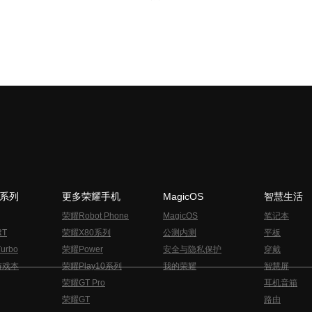
N系列
更多荣耀手机
MagicOS
智慧生活
荣耀Robot Phone
MagicOS
笔记本
RT
荣耀X80系列
公测内测
平板
urbo
荣耀Power
安全与隐私保护
穿戴
游戏本
荣耀Play10系列
我的荣耀
智慧屏
荣耀GT Pro
耳机音箱
荣耀GT
路由