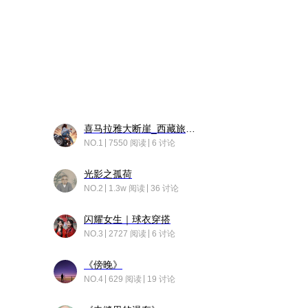
喜马拉雅大断崖_西藏旅行日记
NO.1
7550 阅读
6 讨论
光影之孤荷
NO.2
1.3w 阅读
36 讨论
闪耀女生｜球衣穿搭
NO.3
2727 阅读
6 讨论
《傍晚》
NO.4
629 阅读
19 讨论