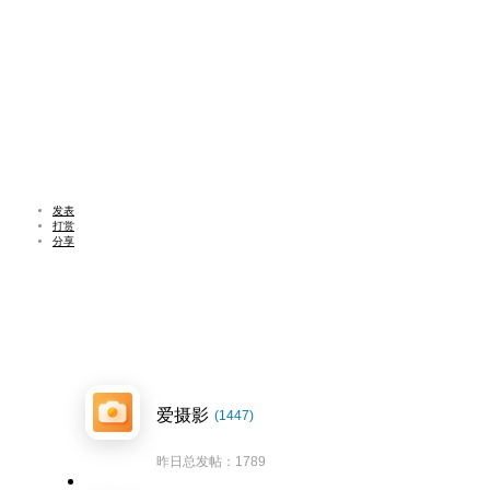
发表
打赏
分享
爱摄影
(1447)
昨日总发帖：1789