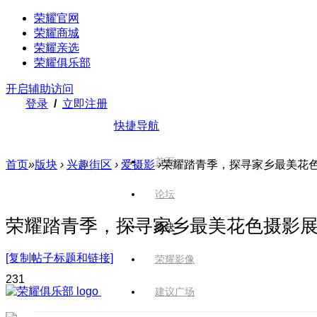
荣耀官网
荣耀商城
荣耀亲选
荣耀俱乐部
开启辅助访问
登录
/
立即注册
快捷导航
首页
首页
»
版块
›
兴趣街区
›
爱摄影
›
荣耀踏青季，探寻家乡最美花
论坛
荣耀踏青季，探寻家乡最美花色摄影
版块
[复制帖子标题和链接]
荣耀影像
23
1
建议广场