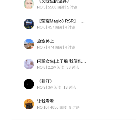
《夹缝里的温存》
NO.5
5508 阅读
5 讨论
【荣耀Magic8 RSR】 穹影
NO.6
457 阅读
4 讨论
旅途路上
NO.7
474 阅读
4 讨论
闪耀女生|上了船 我便也成了故事中的人
NO.8
2.2w 阅读
33 讨论
《暮汀》
NO.9
3w 阅读
13 讨论
让我看看
NO.10
4656 阅读
9 讨论