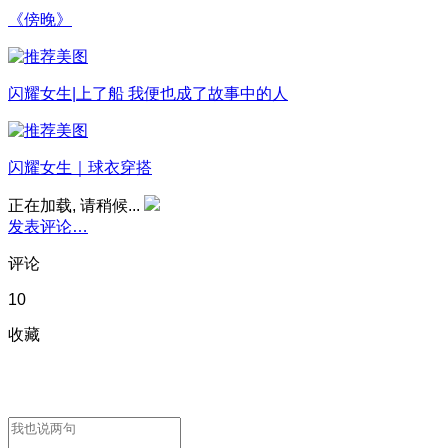
《傍晚》
闪耀女生|上了船 我便也成了故事中的人
闪耀女生｜球衣穿搭
正在加载, 请稍候...
发表评论…
评论
10
收藏