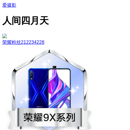
爱摄影
人间四月天
荣耀粉丝212234228