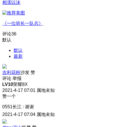
相濡以沫
《一位班长一队兵》
评论
36
默认
默认
最新
吉利花粉
沙发
赞
评论
举报
LV10
荣耀8X
2021-4-17 07:01
属地未知
赞一个
0551长江
:
谢谢
2021-4-17 07:04
属地未知