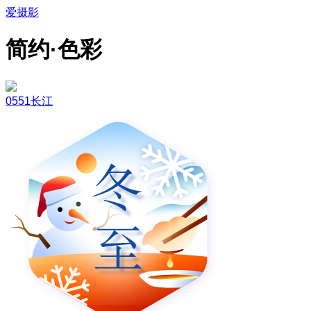
爱摄影
简约·色彩
0551长江