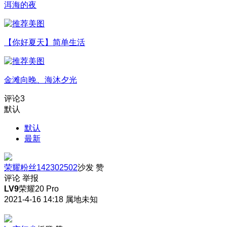
洱海的夜
【你好夏天】简单生活
金滩向晚、海沐夕光
评论
3
默认
默认
最新
荣耀粉丝142302502
沙发
赞
评论
举报
LV9
荣耀20 Pro
2021-4-16 14:18
属地未知