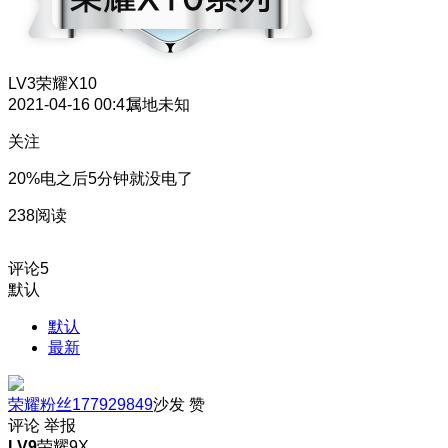
LV3
荣耀X10
2021-04-16 00:41
属地未知
关注
20%电之后5分钟就没电了
238阅读
评论
5
默认
默认
最新
荣耀粉丝177929849
沙发
赞
评论
举报
LV9
荣耀9X