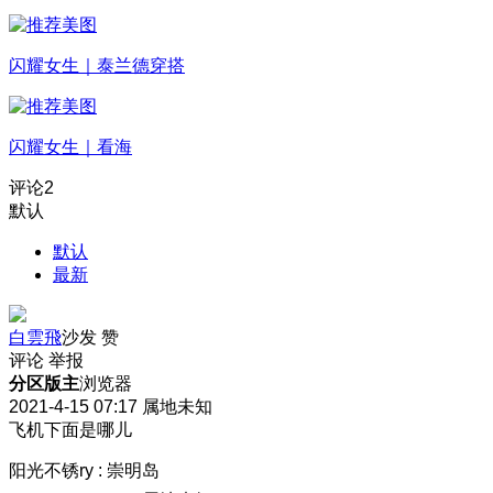
闪耀女生｜泰兰德穿搭
闪耀女生｜看海
评论
2
默认
默认
最新
白雲飛
沙发
赞
评论
举报
分区版主
浏览器
2021-4-15 07:17
属地未知
飞机下面是哪儿
阳光不锈ry
:
崇明岛