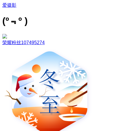
爱摄影
(º﹃º )
荣耀粉丝107495274