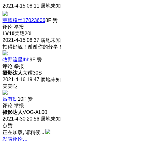
2021-4-15 08:11
属地未知
荣耀粉丝17023606
8F
赞
评论
举报
LV10
荣耀20i
2021-4-15 08:37
属地未知
拍得好靓！谢谢你的分享！
牧野流星lhh
9F
赞
评论
举报
摄影达人
荣耀30S
2021-4-16 19:47
属地未知
美美哒
吕有勋
10F
赞
评论
举报
摄影达人
VOG-AL00
2021-4-30 20:56
属地未知
点赞
正在加载, 请稍候...
发表评论…