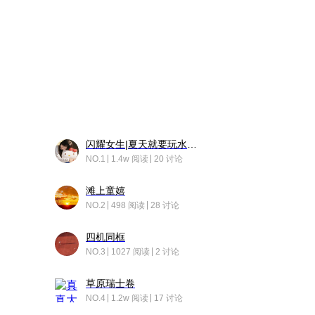
闪耀女生|夏天就要玩水！！
NO.1
1.4w 阅读
20 讨论
滩上童嬉
NO.2
498 阅读
28 讨论
四机同框
NO.3
1027 阅读
2 讨论
草原瑞士卷
NO.4
1.2w 阅读
17 讨论