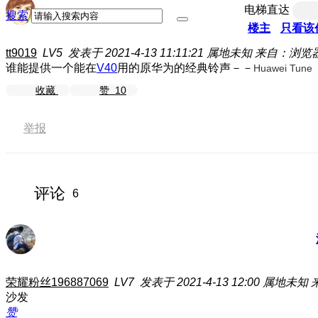
电梯直达
搜索
楼主
只看该
tt9019
LV5
发表于 2021-4-13 11:11:21
属地未知
来自：浏览
谁能提供一个能在
V40
用的原华为的经典铃声－－
Huawei Tune
收藏
赞
10
举报
评论
6
荣耀粉丝196887069
LV7
发表于 2021-4-13 12:00
属地未知
沙发
赞