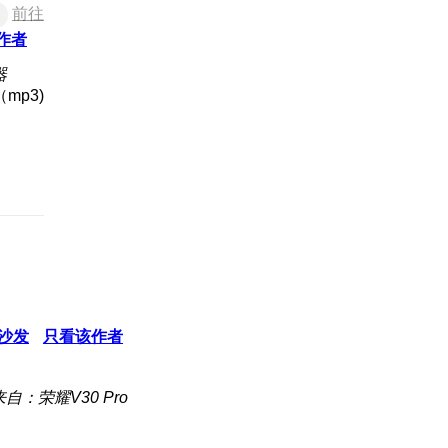
前往
作者
器
（mp3)
沙发
只看该作者
来自：荣耀V30 Pro