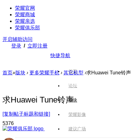
荣耀官网
荣耀商城
荣耀亲选
荣耀俱乐部
开启辅助访问
登录
/
立即注册
快捷导航
首页
首页
»
版块
›
更多荣耀手机
›
其它机型
›
求Huawei Tune铃声
论坛
求Huawei Tune铃声
版块
[复制帖子标题和链接]
荣耀影像
537
6
建议广场