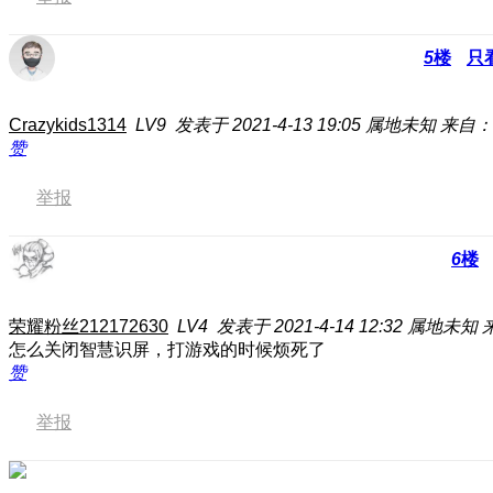
5
楼
只
Crazykids1314
LV9
发表于 2021-4-13 19:05
属地未知
来自：
赞
举报
6
楼
荣耀粉丝212172630
LV4
发表于 2021-4-14 12:32
属地未知
怎么关闭智慧识屏，打游戏的时候烦死了
赞
举报