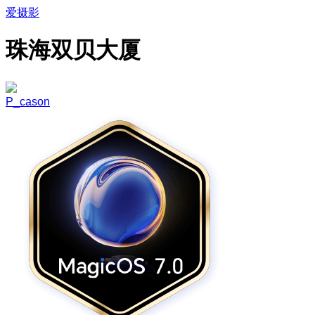
爱摄影
珠海双贝大厦
P_cason