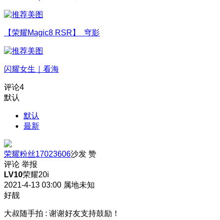
【荣耀Magic8 RSR】 穹影
闪耀女生｜看海
评论
4
默认
默认
最新
荣耀粉丝17023606
沙发
赞
评论
举报
LV10
荣耀20i
2021-4-13 03:00
属地未知
好靓
大叔随手拍
:
谢谢好友支持鼓励！