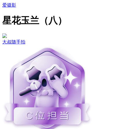
爱摄影
星花玉兰（八）
大叔随手拍