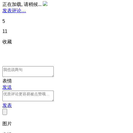
正在加载, 请稍候...
发表评论…
5
11
收藏
表情
发送
发表
图片