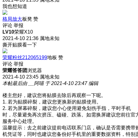
我也想知道
格局放大
板凳
赞
评论
举报
LV10
荣耀X10
2021-4-10 21:36
属地未知
撕开贴膜看一下
荣耀粉丝212065199
地板
赞
评论
举报
荣耀答答团
浏览器
2021-4-10 23:45
属地未知
本帖最后由 __阿喵 于 2021-4-10 23:47 编辑
楼主您好，建议您将贴膜去除后再观察一下呢。
1. 若为贴膜碎裂，建议您更换新的贴膜使用。
2. 若为屏幕碎裂，建议您小心使用避免划伤手指，平时手机
时，尽量避免再次挤压、磕碰、跌落。如需换屏建议您前往官
服务中心处理。
温馨提示：去之前建议提前电话联系门店，确认是否需要携带
机凭证等，同时也建议您备份好手机里的重要数据资料，特别