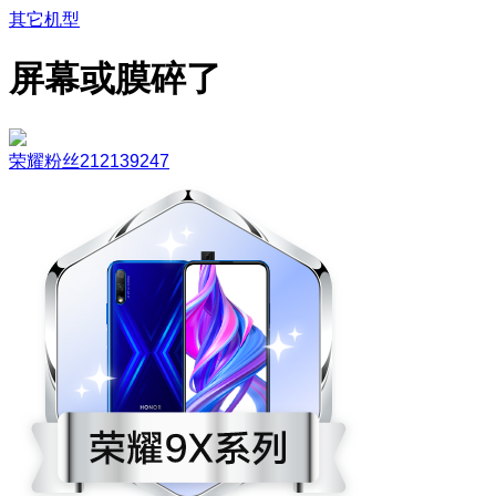
其它机型
屏幕或膜碎了
荣耀粉丝212139247