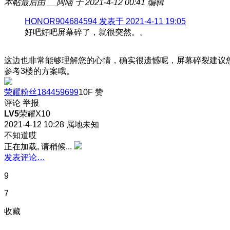
本帖最后由 __阿喵 于 2021-4-12 00:41 编辑
HONOR904684594 发表于 2021-4-11 19:05
好吧好吧屏幕碎了，就很突然。。
这边也非常能够理解您的心情，确实很遗憾呢，屏幕碎裂建议
参考3楼的方案哦。
荣耀粉丝184459699
10F
赞
评论
举报
LV5
荣耀X10
2021-4-12 10:28
属地未知
不知道哎
正在加载, 请稍候...
发表评论…
9
7
收藏