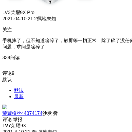
LV3
荣耀9X Pro
2021-04-10 21:29
属地未知
关注
手机摔了，但不知道啥碎了，触屏等一切正常，除了碎了没任
问题，求问是啥碎了
334阅读
评论
9
默认
默认
最新
荣耀粉丝44374174
沙发
赞
评论
举报
LV7
荣耀9X
2021-4-10 21:35
属地未知