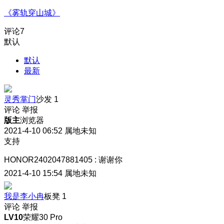
《雾轨穿山城》
评论
7
默认
默认
最新
灵秀掌门
沙发
1
评论
举报
版主
浏览器
2021-4-10 06:52
属地未知
支持
HONOR2402047881405
:
谢谢你
2021-4-10 15:54
属地未知
我是李小冉
板凳
1
评论
举报
LV10
荣耀30 Pro