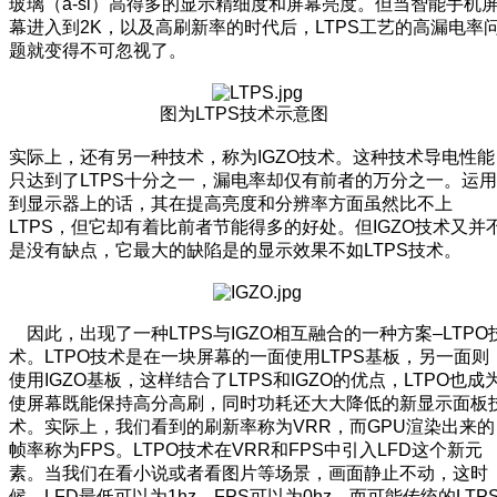
玻璃（a-si）高得多的显示精细度和屏幕亮度。但当智能手机
幕进入到2K，以及高刷新率的时代后，LTPS工艺的高漏电率
题就变得不可忽视了。
图为LTPS技术示意图
实际上，还有另一种技术，称为IGZO技术。这种技术导电性能
只达到了LTPS十分之一，漏电率却仅有前者的万分之一。运用
到显示器上的话，其在提高亮度和分辨率方面虽然比不上
LTPS，但它却有着比前者节能得多的好处。但IGZO技术又并
是没有缺点，它最大的缺陷是的显示效果不如LTPS技术。
因此，出现了一种LTPS与IGZO相互融合的一种方案–LTPO
术。LTPO技术是在一块屏幕的一面使用LTPS基板，另一面则
使用IGZO基板，这样结合了LTPS和IGZO的优点，LTPO也成
使屏幕既能保持高分高刷，同时功耗还大大降低的新显示面板
术。实际上，我们看到的刷新率称为VRR，而GPU渲染出来的
帧率称为FPS。LTPO技术在VRR和FPS中引入LFD这个新元
素。当我们在看小说或者看图片等场景，画面静止不动，这时
候，LFD最低可以为1hz，FPS可以为0hz，而可能传统的LTP