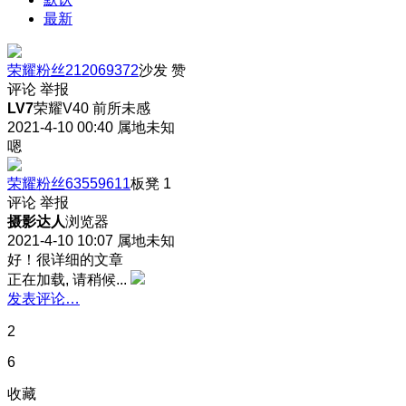
最新
荣耀粉丝212069372
沙发
赞
评论
举报
LV7
荣耀V40 前所未感
2021-4-10 00:40
属地未知
嗯
荣耀粉丝63559611
板凳
1
评论
举报
摄影达人
浏览器
2021-4-10 10:07
属地未知
好！很详细的文章
正在加载, 请稍候...
发表评论…
2
6
收藏