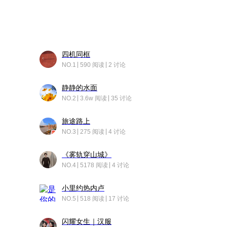
四机同框
NO.1
590 阅读
2 讨论
静静的水面
NO.2
3.6w 阅读
35 讨论
旅途路上
NO.3
275 阅读
4 讨论
《雾轨穿山城》
NO.4
5178 阅读
4 讨论
小里约热内卢
NO.5
518 阅读
17 讨论
闪耀女生｜汉服