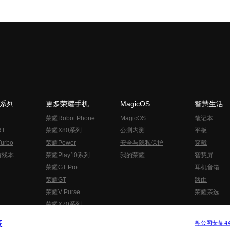
N系列
更多荣耀手机
MagicOS
智慧生活
荣耀Robot Phone
MagicOS
笔记本
RT
荣耀X80系列
公测内测
平板
urbo
荣耀Power
安全与隐私保护
穿戴
游戏本
荣耀Play10系列
我的荣耀
智慧屏
荣耀GT Pro
耳机音箱
荣耀GT
路由
荣耀V Purse
荣耀亲选
荣耀X70系列
与隐私的声明
关于cookies
法律信息
表
版权所有 © 荣耀终端股份有限公司 2020-2026 保留一切权利.
粤公网安备 440