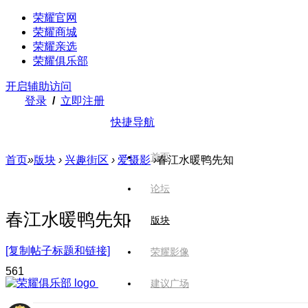
荣耀官网
荣耀商城
荣耀亲选
荣耀俱乐部
开启辅助访问
登录
/
立即注册
快捷导航
首页
首页
»
版块
›
兴趣街区
›
爱摄影
›
春江水暖鸭先知
论坛
春江水暖鸭先知
版块
[复制帖子标题和链接]
荣耀影像
56
1
建议广场