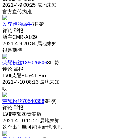
2021-4-9 00:25
属地未知
官方宣传为准
爱奔跑的蜗牛
7F
赞
评论
举报
版主
CMR-AL09
2021-4-9 20:34
属地未知
很是期待
荣耀粉丝185026806
8F
赞
评论
举报
LV8
荣耀Play4T Pro
2021-4-10 08:13
属地未知
哎
荣耀粉丝70540388
9F
赞
评论
举报
LV6
荣耀20青春版
2021-4-10 15:55
属地未知
这个出厂晚可能更新也晚吧