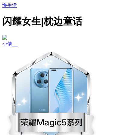
慢生活
闪耀女生|枕边童话
小倩__