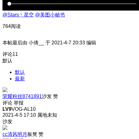
@Stars丶星空
@美图小秘书
764阅读
本帖最后由 小倩__ 于 2021-4-7 20:33 编辑
评论
11
默认
默认
最新
荣耀粉丝8741891
沙发
赞
评论
举报
LV9
VOG-AL10
2021-4-5 17:10
属地未知
沙发
cc清风明月
板凳
赞