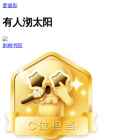
爱摄影
有人沏太阳
刺桐书院