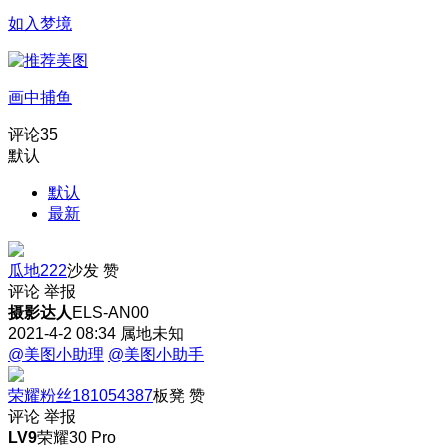
如入梦境
画中捕鱼
评论
35
默认
默认
最新
瓜地222
沙发
赞
评论
举报
摄影达人
ELS-AN00
2021-4-2 08:34
属地未知
@美图小助理
@美图小助手
荣耀粉丝181054387
板凳
赞
评论
举报
LV9
荣耀30 Pro