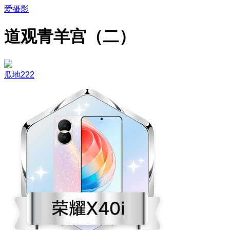
爱摄影
道观青羊宫（二）
瓜地222