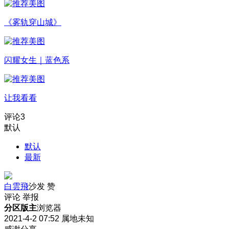
《雾轨穿山城》
闪耀女生｜蓝色系
让我看看
评论
3
默认
默认
最新
白雲飛
沙发
赞
评论
举报
分区版主
浏览器
2021-4-2 07:52
属地未知