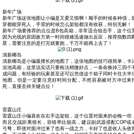
新年广场
新年广场这张地图让小编是又爱又恨啊！顺手的时候各种强，
穿都能穿死人，手背的时候怎么架狙都没有收获，特别无解！
新年广场要推荐的点位是B包高箱，非常适合狙击手，这个位
因为光线的原因敌方第一时间很难迅速做出反应，推荐指数四
星，需要注意的是打完就要跑，千万不能再上去了！
清新椰岛
清新椰岛是小编最擅长的地图了，这张地图的技巧很简单，卡
浴池高箱，这里说实话只要枪法稍微好点，一条命换掉三四个
成问题，有经验的玩家甚至还可以凭借这个箱子同时卡住大半
地图，但是一定要注意好时间分配，不然容易被对方冲过来
死，直接丢掉关键点位！
雷霆山庄
雷霆山庄小编喜欢在右手边架狙，这个位置对面来的会晚一些
而且交战距离很长，容错率比较高，建议副武器搭配COP或
弓弩，即使对面冲过来了也有一战之力，卡好了也是收人头收