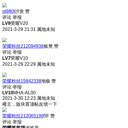
gt980t
沙发
赞
评论
举报
LV9
荣耀V20
2021-3-29 21:31
属地未知
荣耀粉丝212094938
板凳
赞
评论
举报
LV7
荣耀V10
2021-3-29 22:29
属地未知
荣耀粉丝15842338
地板
赞
评论
举报
LV10
MHA-AL00
2021-3-30 12:23
属地未知
楼主，版块置顶帖反馈一下
荣耀粉丝212065199
5F
赞
评论
举报
荣耀答答团
浏览器