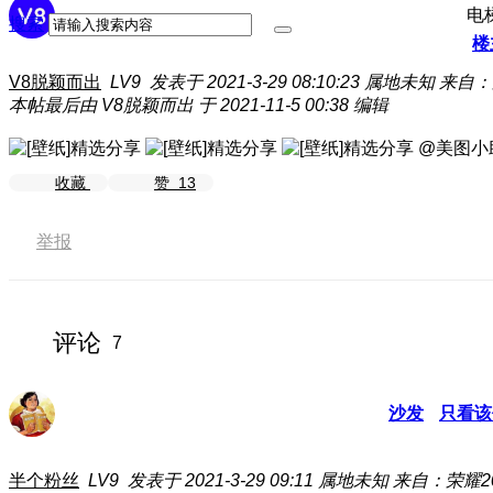
电
搜索
楼
V8脱颖而出
LV9
发表于 2021-3-29 08:10:23
属地未知
来自：
本帖最后由 V8脱颖而出 于 2021-11-5 00:38 编辑
@美图小
收藏
赞
13
举报
评论
7
沙发
只看该
半个粉丝
LV9
发表于 2021-3-29 09:11
属地未知
来自：荣耀20