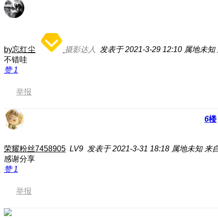
by忘红尘
摄影达人
发表于 2021-3-29 12:10
属地未知
不错哇
赞
1
举报
6
楼
荣耀粉丝7458905
LV9
发表于 2021-3-31 18:18
属地未知
来自
感谢分享
赞
1
举报