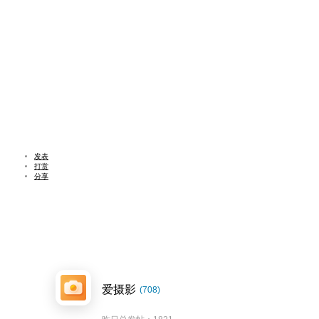
发表
打赏
分享
爱摄影
(708)