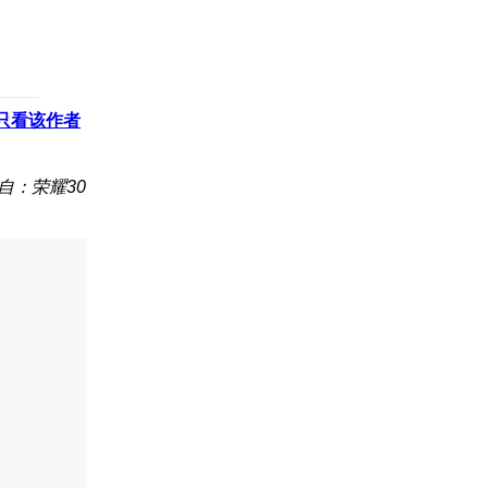
只看该作者
自：荣耀30