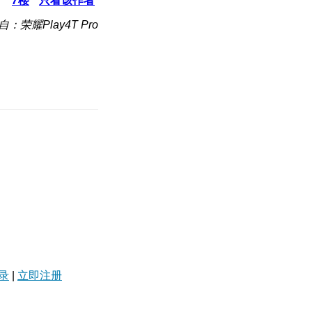
7
楼
只看该作者
自：荣耀Play4T Pro
录
|
立即注册