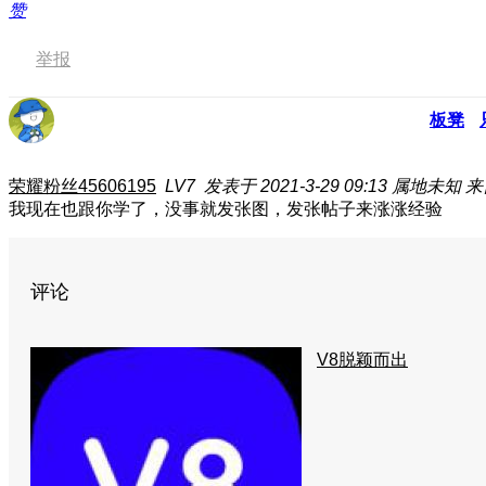
赞
举报
板凳
荣耀粉丝45606195
LV7
发表于 2021-3-29 09:13
属地未知
来
我现在也跟你学了
，没事就发张图，发张帖子来涨涨经验
评论
V8脱颖而出