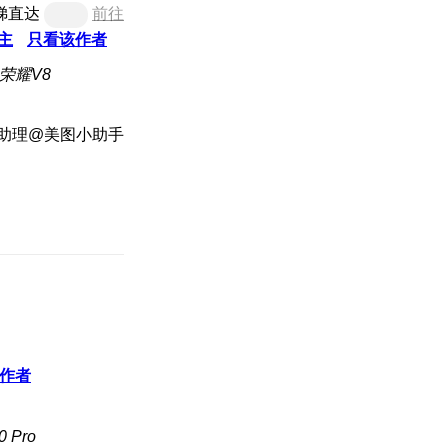
梯直达
前往
主
只看该作者
荣耀V8
助理@美图小助手
作者
 Pro