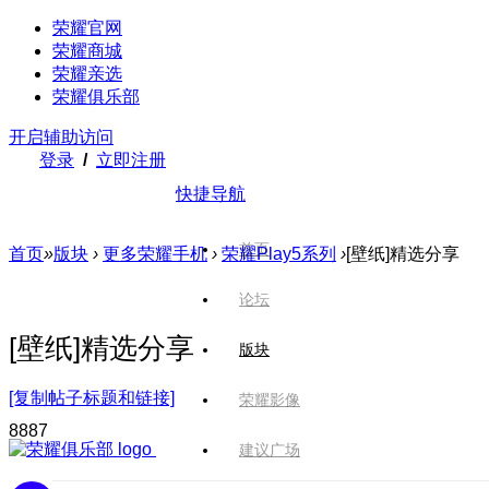
荣耀官网
荣耀商城
荣耀亲选
荣耀俱乐部
开启辅助访问
登录
/
立即注册
快捷导航
首页
首页
»
版块
›
更多荣耀手机
›
荣耀Play5系列
›
[壁纸]精选分享
论坛
[壁纸]精选分享
版块
[复制帖子标题和链接]
荣耀影像
888
7
建议广场